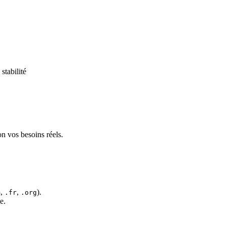
stabilité
n vos besoins réels.
,
,
).
m
.fr
.org
e.