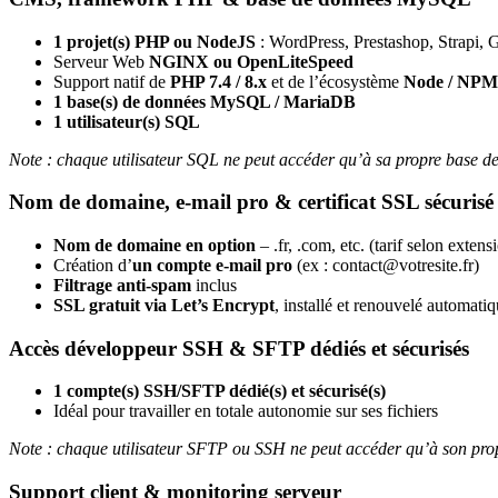
1 projet(s) PHP ou NodeJS
: WordPress, Prestashop, Strapi,
Serveur Web
NGINX ou OpenLiteSpeed
Support natif de
PHP 7.4 / 8.x
et de l’écosystème
Node / NPM
1 base(s) de données MySQL / MariaDB
1 utilisateur(s) SQL
Note : chaque utilisateur SQL ne peut accéder qu’à sa propre base de 
Nom de domaine, e-mail pro & certificat SSL sécurisé
Nom de domaine en option
– .fr, .com, etc. (tarif selon extens
Création d’
un compte e-mail pro
(ex : contact@votresite.fr)
Filtrage anti-spam
inclus
SSL gratuit via Let’s Encrypt
, installé et renouvelé automat
Accès développeur SSH & SFTP dédiés et sécurisés
1 compte(s) SSH/SFTP dédié(s) et sécurisé(s)
Idéal pour travailler en totale autonomie sur ses fichiers
Note : chaque utilisateur SFTP ou SSH ne peut accéder qu’à son prop
Support client & monitoring serveur