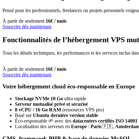
Pensé pour les professionnels, freelances ou projets personnels exigean
À partir de seulement
16€ / mois
Souscrire dès maintenant
Fonctionnalités de l’hébergement VPS mutu
Tous les détails techniques, les performances et les services inclus dans
À partir de seulement
16€ / mois
Souscrire dès maintenant
Votre hébergement cloud éco-responsable en Europe
Stockage NVMe 10 Go
ultra rapide
Serveur mutualisé privé et sécurisé
8 vCPU / 16 Go RAM
(ressources VPS pro)
Basé sur
Ubuntu dernière version stable
Éco-responsable 🌱 avec des
datacenters certifiés ISO 1400
Localisation des serveurs en
Europe
:
Paris
🇫🇷,
Amsterda
CMS, framework PHP & base de données MySQL