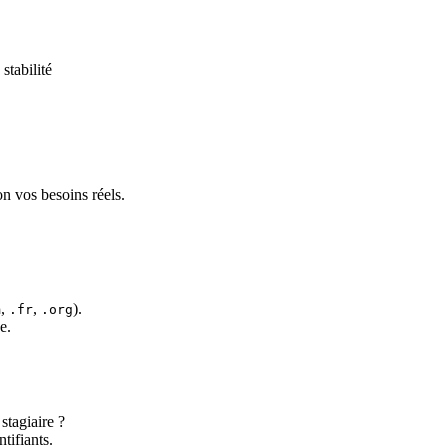
stabilité
n vos besoins réels.
,
,
).
m
.fr
.org
e.
stagiaire ?
tifiants.